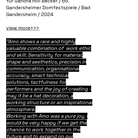
für Sandra Hilli Becker / 65.
Gandersheimer Domfestspiele / Bad
Gandersheim / 2024
view more>>>
"Amo shows a rare and highly
valuable combination of work ethic
and skill: Sensitivity for material,
shape and aesthetics, precision in
communication, organisational
accuracy, smart technical
solutions, tactfulness for
performers and the joy of creating -
may it be a hat decoration, a
working structure or an inspirational
atmosphere.
Working with Amo was a pure joy. I
would be very happy if we get the
chance to work together in the
future and to expand on our